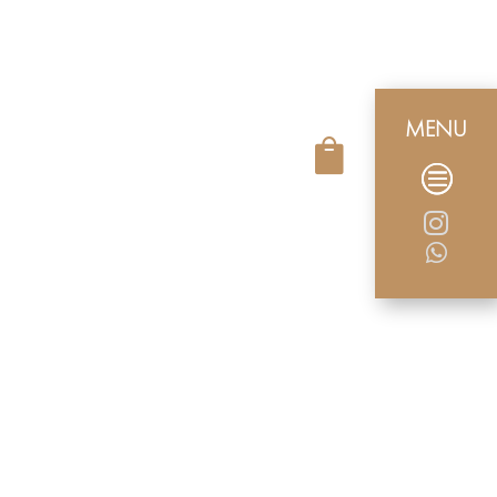
MENU


