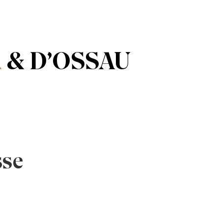
R
& D’OSSAU
sse